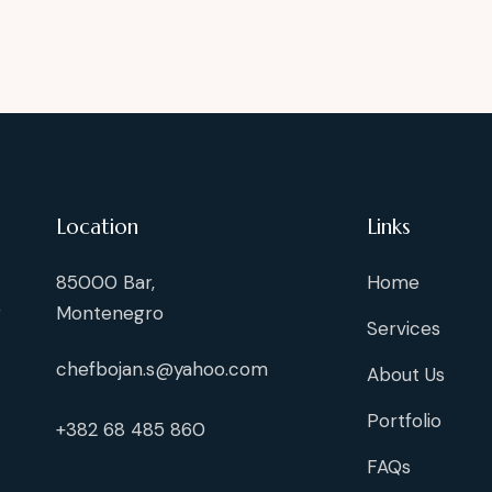
Location
Links
85000 Bar,
Home
g
Montenegro
Services
chefbojan.s@yahoo.com
About Us
Portfolio
+382 68 485 860
FAQs