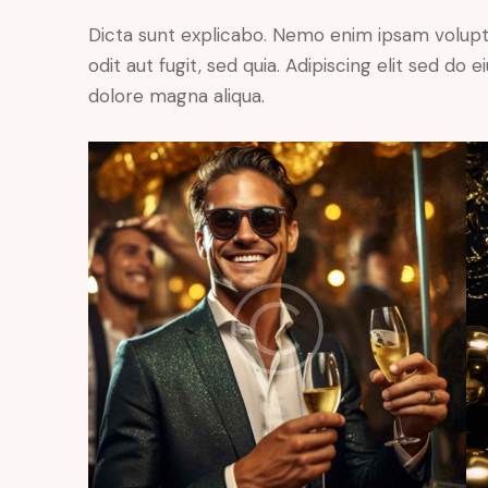
Dicta sunt explicabo. Nemo enim ipsam volupt
odit aut fugit, sed quia. Adipiscing elit sed do
dolore magna aliqua.