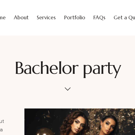
me
About
Services
Portfolio
FAQs
Get a Q
Bachelor party
ut
ta