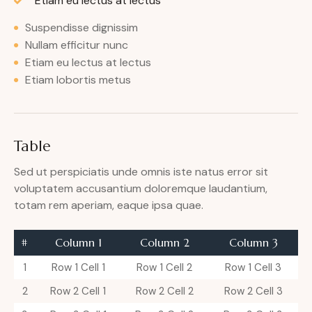
Etiam eu lectus at lectus
Suspendisse dignissim
Nullam efficitur nunc
Etiam eu lectus at lectus
Etiam lobortis metus
Table
Sed ut perspiciatis unde omnis iste natus error sit
voluptatem accusantium doloremque laudantium,
totam rem aperiam, eaque ipsa quae.
#
Column 1
Column 2
Column 3
1
Row 1 Cell 1
Row 1 Cell 2
Row 1 Cell 3
2
Row 2 Cell 1
Row 2 Cell 2
Row 2 Cell 3