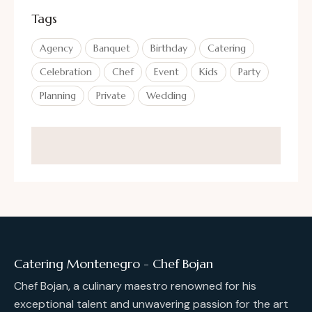
Tags
Agency
Banquet
Birthday
Catering
Celebration
Chef
Event
Kids
Party
Planning
Private
Wedding
Catering Montenegro - Chef Bojan
Chef Bojan, a culinary maestro renowned for his
exceptional talent and unwavering passion for the art